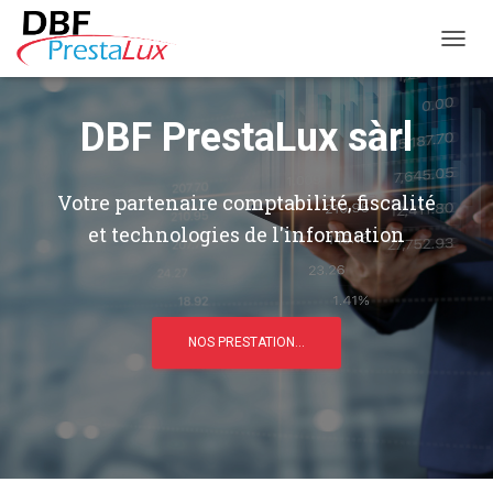
DÉPLI
DBF PrestaLux sàrl
Votre partenaire comptabilité, fiscalité
et technologies de l'information
NOS PRESTATION...